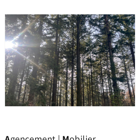
A
gencement |
M
obilier